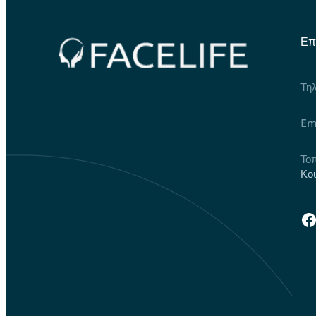
Επ
Τη
Em
Τοπ
Κου
F