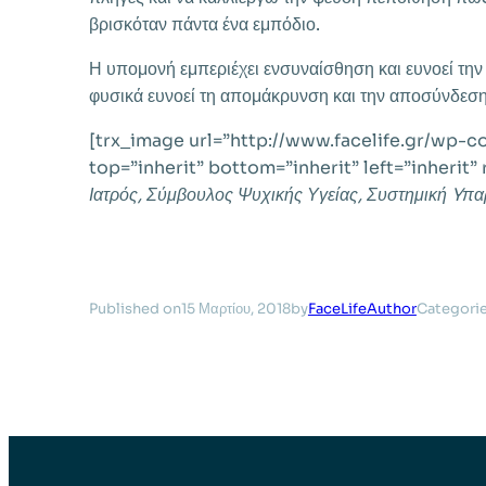
βρισκόταν πάντα ένα εμπόδιο.
Η υπομονή εμπεριέχει ενσυναίσθηση και ευνοεί τη
φυσικά ευνοεί τη απομάκρυνση και την αποσύνδε
[trx_image url=”http://www.facelife.gr/wp-
top=”inherit” bottom=”inherit” left=”inherit” 
Ιατρός, Σύμβουλος Ψυχικής Υγείας, Συστημική Yπ
Published on
15 Μαρτίου, 2018
by
FaceLifeAuthor
Categori