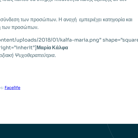
ν σύνδεση των προσώπων. Η ανοχή εμπεριέχει κατηγορία και
ση των προσώπων.
content/uploads/2018/01/kalfa-maria.png” shape=”squar
right=”inherit”]
Μαρία Κάλφα
αρξιακή Ψυχοθεραπεύτρια.
es:
Facelife