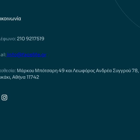
ικοινωνία
λέφωνο:
210 9217519
aI:
info@facelife.gr
οθεσία:
Μάρκου Μπότσαρη 49 και Λεωφόρος Ανδρέα Συγγρού 78,
κάκι, Αθήνα 11742
acebook
Instagram