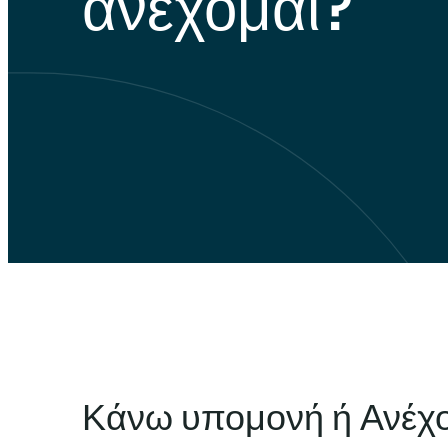
ανέχομαι?
Κάνω υπομονή ή Ανέχ