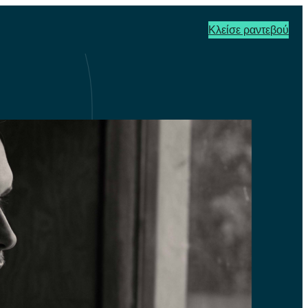
Κλείσε ραντεβού