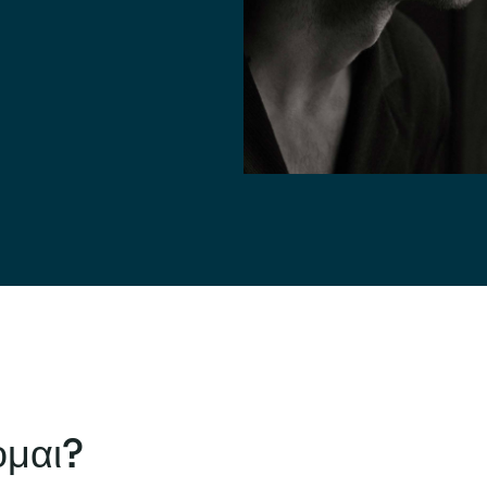
ομαι?