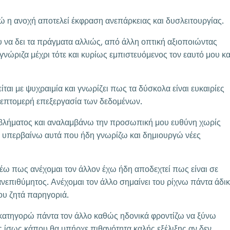
νώ η ανοχή αποτελεί έκφραση ανεπάρκειας και δυσλειτουργίας.
 να δει τα πράγματα αλλιώς, από άλλη οπτική αξιοποιώντας
γνώριζα μέχρι τότε και κυρίως εμπιστευόμενος τον εαυτό μου κα
ται με ψυχραιμία και γνωρίζει πως τα δύσκολα είναι ευκαιρίες
ό λεπτομερή επεξεργασία των δεδομένων.
οβλήματος και αναλαμβάνω την προσωπική μου ευθύνη χωρίς
 υπερβαίνω αυτά που ήδη γνωρίζω και δημιουργώ νέες
λέω πως ανέχομαι τον άλλον έχω ήδη αποδεχτεί πως είναι σε
νεπιθύμητος. Ανέχομαι τον άλλο σημαίνει του ρίχνω πάντα άδι
ου ζητά παρηγοριά.
ι κατηγορώ πάντα τον άλλο καθώς ηδονικά φροντίζω να ξύνω
 ίσως κάπου θα υπήρχε πιθανότητα καλής εξέλιξης αν δεν