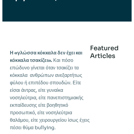
Featured
Η «γλώσσα κόκκαλα δεν έχει και
Articles
κόκκαλα τσακίζει».
Και πόσο
επώδυνο γίνεται όταν τσακίζει τα
κόκκαλα ανθρώπων ανεξαρτήτως
φύλου ή επιπέδου σπουδών. Είτε
είσαι άντρας, είτε γυναίκα
νοσηλεύτρια, είτε πανεπιστημιακής
εκπαίδευσης είτε βοηθητικό
προσωπικό, είτε νοσηλεύτρια
θαλάμου, είτε χειρουργείου ίσως έχεις
πέσει θύμα bullying.