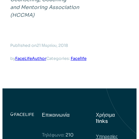
and Mentoring Association
(HCCMA)
Published on
21 Μαρτίου, 2018
by
FaceLifeAuthor
Categories:
Facelife
Επικοινωνία
Χρήσιμα
links
Τηλέφωνο:
210
Υπηρεσίες