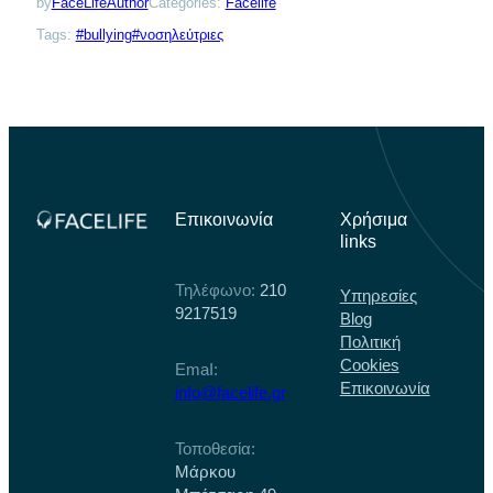
by
FaceLifeAuthor
Categories:
Facelife
Tags:
#bullying#νοσηλεύτριες
Επικοινωνία
Χρήσιμα
links
Τηλέφωνο:
210
Υπηρεσίες
9217519
Blog
Πολιτική
Cookies
EmaI:
Επικοινωνία
info@facelife.gr
Τοποθεσία:
Μάρκου